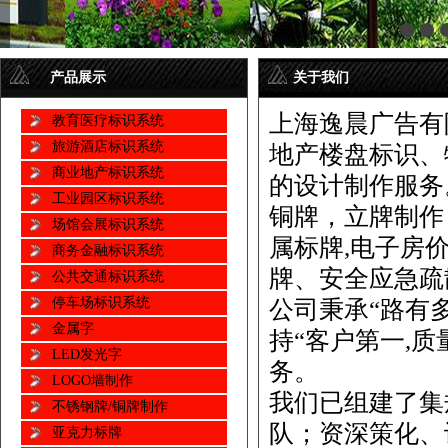
产品展示
关于我们
上海逸晨广告有
教育医疗标识系统
旅游酒店标识系统
地产楼盘标识、
商业地产标识系统
的设计制作服务
工业园区标识系统
铜牌，立牌制作
场馆会展标识系统
属标牌,电子房
商务金融标识系统
牌、安全应急疏
公共交通标识系统
停车场标识系统
公司秉承“路有
金属字
持“客户第一,
LED发光字
务。
LOGO墙制作
我们已组建了集
不锈钢牌/铜牌制作
队；资深策化、
亚克力标牌