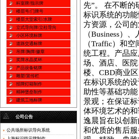
科室牌/指示牌
先”。 在不断
楼层号/门牌号
标识系统的功能
楼层大堂索引/水牌
方资源，公司的
立式导向牌/立柱导向
（Business
小区环境标牌
（Traffic）
道路交通标牌
统工程。产品应
吊牌/胸牌/徽章
奖牌水晶奖杯
场、酒店、医院
产品设备铭牌
楼、CBD商业
雕塑/宣传栏
在标识系统的设
招牌灯箱制作
助性等基础功能
精神堡垒制作
景观；在保证标
建筑工地标牌
体环境艺术的和
公司公告
逸晨旨在以创新
和优质的售后服
公共场所标识导向系统
上海标识指示牌制作